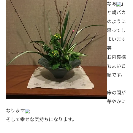
なぁ
」
と親バカ
のように
思ってし
まいます
笑
お内裏様
もよいお
顔です。
床の間が
華やかに
なります
そして幸せな気持ちになります。