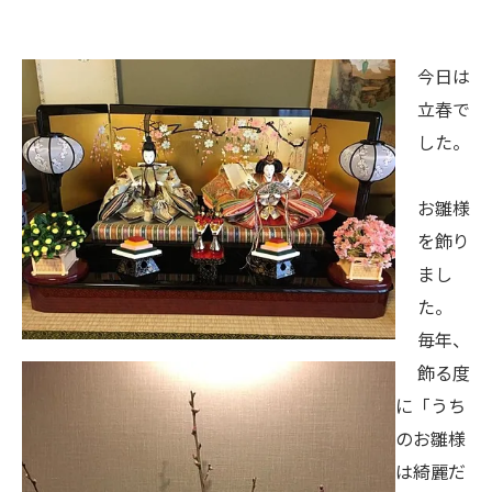
今日は
立春で
した。
お雛様
を飾り
まし
た。
毎年、
飾る度
に「うち
のお雛様
は綺麗だ