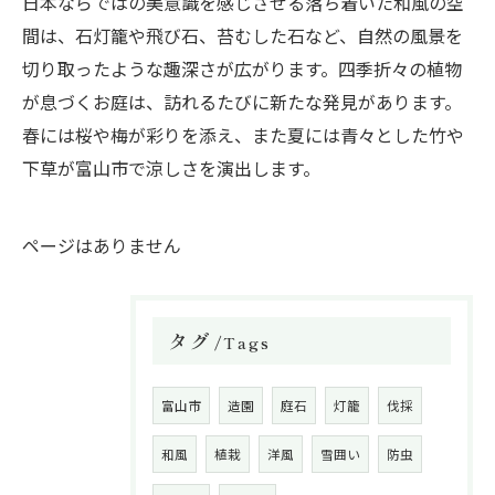
日本ならではの美意識を感じさせる落ち着いた和風の空
間は、石灯籠や飛び石、苔むした石など、自然の風景を
切り取ったような趣深さが広がります。四季折々の植物
が息づくお庭は、訪れるたびに新たな発見があります。
春には桜や梅が彩りを添え、また夏には青々とした竹や
下草が富山市で涼しさを演出します。
ページはありません
タグ
Tags
富山市
造園
庭石
灯籠
伐採
和風
植栽
洋風
雪囲い
防虫