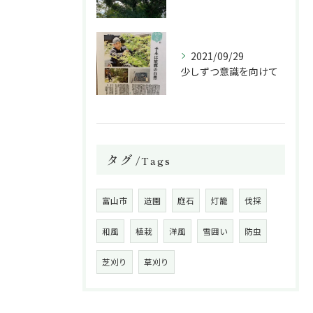
2021/09/29
少しずつ意識を向けて
タグ
Tags
富山市
造園
庭石
灯籠
伐採
和風
植栽
洋風
雪囲い
防虫
芝刈り
草刈り