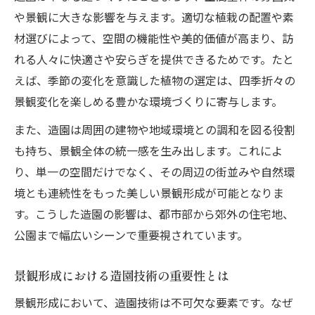
や景観に大きな影響を与えます。適切な植栽の配置や素
造園の視点から見る理想的な景観空間
材選びによって、空間の機能性や美的価値が高まり、訪
景観を磨くなら造園技術の理解が鍵
れる人々に快適さや安らぎを提供できるためです。たと
造園技術の進化が景観美を支える理由
えば、季節の変化を意識した植物の選定は、四季折々の
景観改善に役立つ造園の実践的アプローチ
景観変化を楽しめる豊かな環境づくりに寄与します。
造園技術が景観デザインにもたらす価値
また、造園は周囲の建物や地域環境との調和を図る役割
景観向上に必要な造園の専門知識を紹介
も持ち、景観全体の統一感を生み出します。これによ
造園技術を使った景観の魅力的な演出法
り、単一の空間だけでなく、その周辺の街並みや自然環
自然と建物が調和する造園の魅力とは
境とも連続性をもった美しい景観形成が可能となりま
造園で自然と建物を美しく調和させる方法
す。こうした造園の影響は、都市部から郊外の住宅地、
景観に溶け込む造園デザインの工夫を解説
公園まで幅広いシーンで重要視されています。
建築空間に映える造園の景観演出テクニッ
景観形成における造園技術の重要性とは
ク
景観形成において、造園技術は不可欠な要素です。なぜ
自然素材を活用した造園が景観に与える効