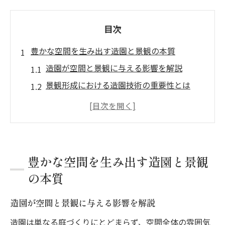
目次
豊かな空間を生み出す造園と景観の本質
造園が空間と景観に与える影響を解説
景観形成における造園技術の重要性とは
造園と景観が融合する空間の魅力を考察
自然と調和する景観づくりの造園の役割
造園の基本理念が景観美を高める理由
造園の基本と景観との関わりを探る
豊かな空間を生み出す造園と景観
造園の基本知識が景観設計に役立つ理由
の本質
景観づくりに欠かせない造園の要素とは
造園が空間と景観に与える影響を解説
造園と景観設計の違いと連携ポイント
景観向上に造園技術がどう活かされるか
造園は単なる庭づくりにとどまらず、空間全体の雰囲気