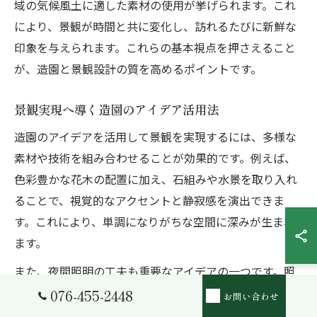
域の気候風土に適した素材の使用が挙げられます。これ
により、景観が時間と共に変化し、訪れるたびに新鮮な
印象を与えられます。これらの基本視点を押さえること
が、造園と景観設計の質を高めるポイントです。
景観実現へ導く造園のアイデア活用法
造園のアイデアを活用して景観を実現するには、多様な
素材や技術を組み合わせることが効果的です。例えば、
色彩豊かな花木の配置に加え、石組みや水景を取り入れ
ることで、視覚的なアクセントと静寂感を演出できま
す。これにより、単調になりがちな空間に深みが生まれ
ます。
また、夜間照明の工夫も重要なアイデアの一つです。照
明の配置や光の強弱を調整することで、昼間とは異なる
076-455-2448
お問い合わせ
幻想的な雰囲気を創出し、利用者の満足度を高めます。