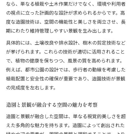
なら、単なる植栽や土木作業だけでなく、環境や利用者
果
の視点に立った計画的な設計が求められるからです。高
造園で生まれる心地よい景観空間の特徴
度な造園技術は、空間の機能性と美しさを両立させ、長
造園と園芸の違いを学び深めるために
期にわたり維持管理しやすい景観を生み出します。
造園と園芸の違いを基礎から徹底解説
具体的には、土壌改良や排水設計、樹木の剪定技術など
景観形成に造園が果たす独自の意義とは
が挙げられます。これらの技術が適切に活用されること
園芸との違いで見える造園の専門性を知る
で、植物の健康を保ちつつ、風景の質を高められます。
造園と園芸の役割分担が景観を生む理由
例えば、都市公園の設計では、歩行者の動線を考慮した
景観美を支える造園の知識と園芸の違い
植栽配置と安全性の確保が重要であり、造園技術が景観
理想の景観づくりへと導く考え方
の完成度を左右します。
造園発想で理想の景観デザインを実現する
造園と景観が融合する空間の魅力を考察
景観づくりに必要な造園の計画力とは何か
造園と景観設計で押さえたい基本の視点
造園と景観が融合した空間は、単なる視覚的美しさを超
えた多角的な魅力を持ちます。造園によって創出された
景観実現へ導く造園のアイデア活用法
緑や水辺の要素が、周囲の景観と調和することで、より