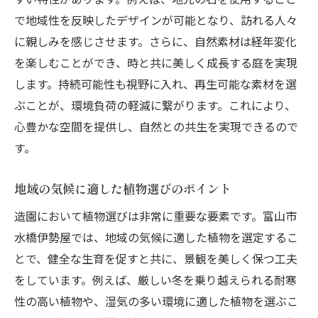
色と形で表現する個性豊かな庭づくり
で地域性を反映したデザインが可能となり、訪れる人々
日本庭園の伝統と現代的デザインの融合
に親しみを感じさせます。さらに、自然素材は経年変化
季節の移ろいを楽しむための工夫
を楽しむことができ、時と共に美しく成長する庭を実現
四季を楽しむ富山市の庭園設計の秘訣
します。持続可能性も視野に入れ、再生可能な素材を選
春の花々が彩る庭園の魅力
ぶことが、環境負荷の軽減に繋がります。これにより、
夏の涼を感じる水辺の演出
心豊かな空間を提供し、自然との共生を実現できるので
秋の紅葉が見せる色彩美
す。
冬の景色が魅せる静寂の美しさ
地域の気候に適した植物選びのポイント
四季を通じたメンテナンスの重要性
造園において植物選びは非常に重要な要素です。富山市
季節感を活かした庭園デザイン
水橋伊勢屋では、地域の気候に適した植物を選定するこ
限られた敷地を最大限に活用する造園の工夫
とで、健全な生育を促すと共に、景観を美しく保つ工夫
小さなスペースを生かした庭園設計
をしています。例えば、厳しい冬を乗り越えられる耐寒
縦方向の空間活用術
性の高い植物や、湿気の多い環境に適した植物を選ぶこ
視覚的広がりを生むレイアウト