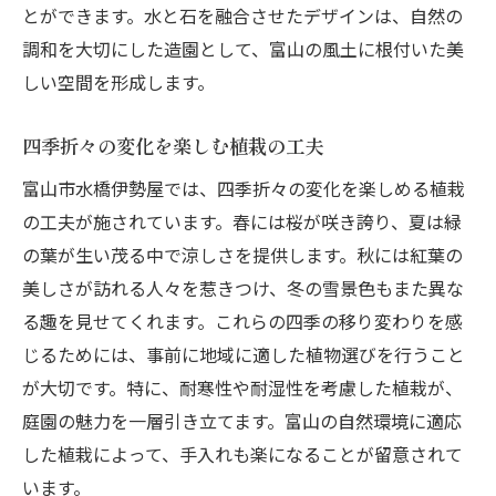
とができます。水と石を融合させたデザインは、自然の
光と影を活かした庭園デザイン
調和を大切にした造園として、富山の風土に根付いた美
水の流れを感じさせる配置技術
しい空間を形成します。
自然素材を使った調和の取り方
石材を用いた庭のアクセント
四季折々の変化を楽しむ植栽の工夫
景観を引き立てる照明デザイン
富山市水橋伊勢屋では、四季折々の変化を楽しめる植栽
癒しを提供する富山市の造園デザイン
の工夫が施されています。春には桜が咲き誇り、夏は緑
心を落ち着かせる庭の設計思想
の葉が生い茂る中で涼しさを提供します。秋には紅葉の
音と香りで感じる癒しの空間
美しさが訪れる人々を惹きつけ、冬の雪景色もまた異な
る趣を見せてくれます。これらの四季の移り変わりを感
訪れる度に新たな発見がある庭
じるためには、事前に地域に適した植物選びを行うこと
家族が集える憩いのスペースの提案
が大切です。特に、耐寒性や耐湿性を考慮した植栽が、
ペットにも優しい庭園デザイン
庭園の魅力を一層引き立てます。富山の自然環境に適応
地域の自然を再現した庭作り
した植栽によって、手入れも楽になることが留意されて
長く愛される庭園を目指すデザインの工夫
います。