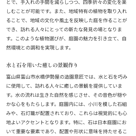
とで、手入れの手間を減らしつつ、四季折々の変化を楽
プライバシーを守るための植物配置
しむことが可能です。また、地域特有の植物を取り入れ
狭小地でも実現可能な水景のアイデア
ることで、地域の文化や風土を反映した庭を作ることが
でき、訪れる人々にとっての新たな発見の場となりま
限られた資源を活用したエコフレンドリー
す。このような植物選びが、庭園の魅力を引き立て、自
な庭
然環境との調和を実現します。
富山市で愛され続ける庭園の維持管理法
定期的なメンテナンスの重要性
水と石を用いた癒しの景観作り
季節ごとの手入れ方法のコツ
富山県富山市水橋伊勢屋の造園意匠では、水と石を巧み
植物の健康を守るための土壌管理
に使用して、訪れる人々に癒しの景観を提供していま
景観を保つための剪定技術
す。水の流れは生きた自然を感じさせ、その音色が穏や
庭園を長持ちさせるための防虫対策
かな心をもたらします。庭園内には、小川を模した石組
環境に優しい維持管理の方法
みや、石灯籠が配置されており、これらは視覚的にも心
自然の美しさを引き出す造園の技術
地よいアクセントとなります。特に、石は日本庭園にお
いて重要な要素であり、配置や形状に意味を持たせるこ
植栽の配置で魅せる視覚効果