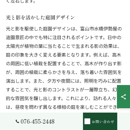
く左右します。
光と影を活かした庭園デザイン
光と影を駆使した庭園デザインは、富山市水橋伊勢屋の
造園意匠の中でも特に注目されるポイントです。日中の
太陽光が植物の葉に当たることで生まれる影の効果は、
庭の印象を大きく変える要素となります。例えば、高木
の周囲に低い植栽を配置することで、高木が作り出す影
が、周囲の植栽に柔らかさを与え、落ち着いた雰囲気を
演出します。また、夕方や夜間には、照明を巧みに配置
することで、光と影のコントラストが一層際立ち、幻想
的な雰囲気を醸し出します。これにより、訪れる人々
は、昼夜を問わず異なる様相の庭を楽しむことができ、
印象深い体験となります。さらに、光の当たり方や影の
076-455-2448
お問い合わせ
形状により、植物の色彩が引き立てられ、年間を通じて