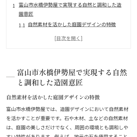
富山市水橋伊勢屋で実現する自然と調和した造
園意匠
自然素材を活かした庭園デザインの特徴
地域の気候に適した植物選びのポイント
水と石を用いた癒しの景観作り
四季折々の変化を楽しむ植栽の工夫
自然環境と調和する庭園設計のアプローチ
富山市水橋伊勢屋で実現する自然
訪れる人々を魅了する景観演出
と調和した造園意匠
個々の希望に応える造園デザインの魅力
自然素材を活かした庭園デザインの特徴
オーダーメイドの庭園デザインが実現する
夢
富山市水橋伊勢屋では、造園デザインにおいて自然素材
居住空間に合わせた庭園設計の工夫
を活かすことが重要です。石や木材、土などの自然素材
家族のライフスタイルに寄り添う庭園提案
は、庭園の美しさだけでなく、周囲の環境とも調和しや
すい特性があります。例えば、地元の石を使用すること