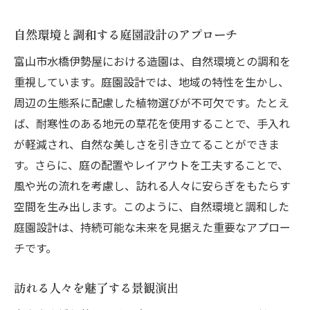
時を経ても変わらぬ美しさを保つ庭
世代を超えて愛されるデザイン
自然環境と調和する庭園設計のアプローチ
持続可能な庭園作りのポイント
富山市水橋伊勢屋における造園は、自然環境との調和を
地域文化を取り入れた庭園設計
重視しています。庭園設計では、地域の特性を生かし、
周辺の生態系に配慮した植物選びが不可欠です。たとえ
自然災害に強い庭の構造
ば、耐寒性のある地元の草花を使用することで、手入れ
未来への価値を創る庭作り
が軽減され、自然な美しさを引き立てることができま
す。さらに、庭の配置やレイアウトを工夫することで、
風や光の流れを考慮し、訪れる人々に安らぎをもたらす
空間を生み出します。このように、自然環境と調和した
庭園設計は、持続可能な未来を見据えた重要なアプロー
チです。
訪れる人々を魅了する景観演出