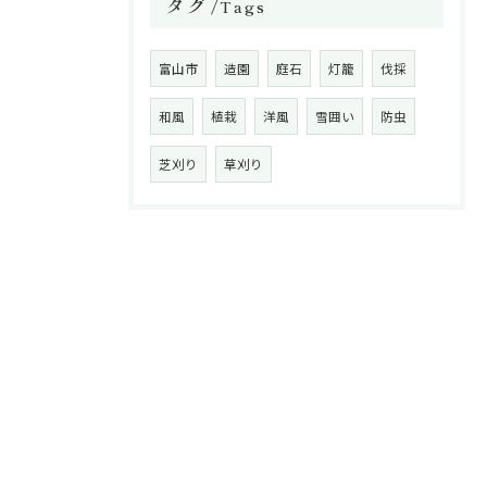
タグ
Tags
富山市
造園
庭石
灯籠
伐採
和風
植栽
洋風
雪囲い
防虫
芝刈り
草刈り